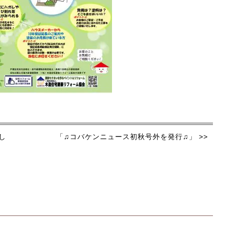
し
「♫コバケンニュース初秋号外を発行♫」 >>