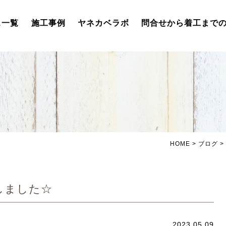
ス一覧
施工事例
ヤネカベラボ
問合せから着工まで
HOME
>
ブログ
>
しました☆
2023.05.09